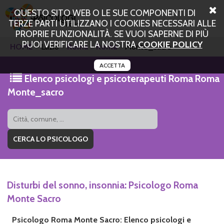
QUESTO SITO WEB O LE SUE COMPONENTI DI
TERZE PARTI UTILIZZANO I COOKIES NECESSARI ALLE
PROPRIE FUNZIONALITÀ. SE VUOI SAPERNE DI PIÙ
PUOI VERIFICARE LA NOSTRA
COOKIE POLICY
HOME
Lazio
Roma
Roma
Monte_sacro
ACCETTA
Elenco psicologi e psicoterapeuti Roma Roma
Monte_sacro
Disturbi del sonno, insonnia: Psicologo Roma
Monte Sacro
Psicologo Roma Monte Sacro: Elenco psicologi e