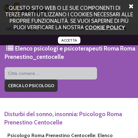
QUESTO SITO WEB O LE SUE COMPONENTI DI
TERZE PARTI UTILIZZANO I COOKIES NECESSARI ALLE
PROPRIE FUNZIONALITÀ. SE VUOI SAPERNE DI PIÙ
PUOI VERIFICARE LA NOSTRA
COOKIE POLICY
HOME
Lazio
Roma
Roma
Prenestino_centocelle
ACCETTA
Elenco psicologi e psicoterapeuti Roma Roma
Prenestino_centocelle
Disturbi del sonno, insonnia: Psicologo Roma
Prenestino Centocelle
Psicologo Roma Prenestino Centocelle: Elenco