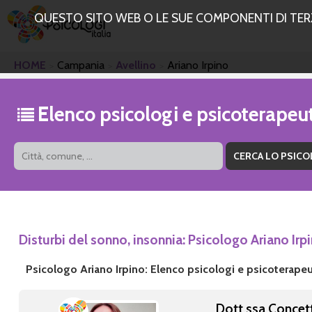
QUESTO SITO WEB O LE SUE COMPONENTI DI TERZE
HOME
Campania
Avellino
Ariano Irpino
Elenco psicologi e psicoterapeut
Disturbi del sonno, insonnia: Psicologo Ariano Irp
Psicologo Ariano Irpino: Elenco psicologi e psicoterapeu
Dott.ssa Concet