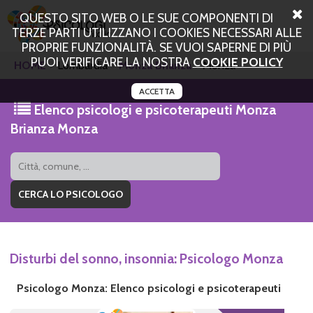
QUESTO SITO WEB O LE SUE COMPONENTI DI
TERZE PARTI UTILIZZANO I COOKIES NECESSARI ALLE
PROPRIE FUNZIONALITÀ. SE VUOI SAPERNE DI PIÙ
PUOI VERIFICARE LA NOSTRA
COOKIE POLICY
HOME
Lombardia
Monza Brianza
Monza
ACCETTA
Elenco psicologi e psicoterapeuti Monza
Brianza Monza
Disturbi del sonno, insonnia: Psicologo Monza
Psicologo Monza: Elenco psicologi e psicoterapeuti