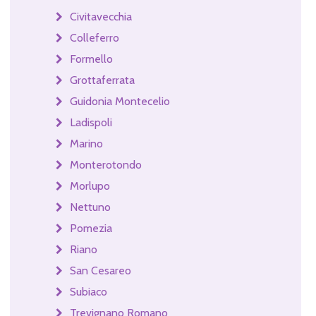
Civitavecchia
Colleferro
Formello
Grottaferrata
Guidonia Montecelio
Ladispoli
Marino
Monterotondo
Morlupo
Nettuno
Pomezia
Riano
San Cesareo
Subiaco
Trevignano Romano