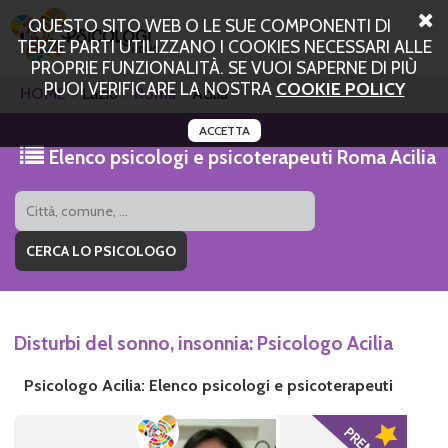
QUESTO SITO WEB O LE SUE COMPONENTI DI
TERZE PARTI UTILIZZANO I COOKIES NECESSARI ALLE
PROPRIE FUNZIONALITÀ. SE VUOI SAPERNE DI PIÙ
PUOI VERIFICARE LA NOSTRA
COOKIE POLICY
HOME
Lazio
Roma
Acilia
ACCETTA
Elenco psicologi e psicoterapeuti Roma Acilia
Disturbi del sonno, insonnia: Psicologo Acilia
Psicologo Acilia: Elenco psicologi e psicoterapeuti