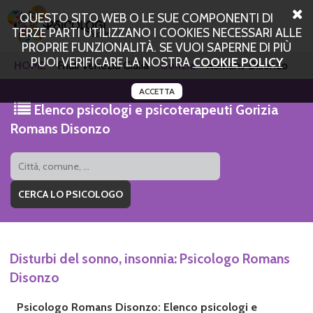
QUESTO SITO WEB O LE SUE COMPONENTI DI
TERZE PARTI UTILIZZANO I COOKIES NECESSARI ALLE
PROPRIE FUNZIONALITÀ. SE VUOI SAPERNE DI PIÙ
PUOI VERIFICARE LA NOSTRA
COOKIE POLICY
HOME
Friuli Venezia Giulia
Gorizia
Romans Disonzo
ACCETTA
Elenco psicologi e psicoterapeuti Gorizia
Romans Disonzo
Disturbi del sonno, insonnia: Psicologo Romans
Disonzo
Psicologo Romans Disonzo: Elenco psicologi e