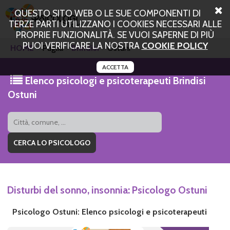
QUESTO SITO WEB O LE SUE COMPONENTI DI
TERZE PARTI UTILIZZANO I COOKIES NECESSARI ALLE
PROPRIE FUNZIONALITÀ. SE VUOI SAPERNE DI PIÙ
PUOI VERIFICARE LA NOSTRA
COOKIE POLICY
HOME
Puglia
Brindisi
Ostuni
ACCETTA
Elenco psicologi e psicoterapeuti Brindisi
Ostuni
Disturbi del sonno, insonnia: Psicologo Ostuni
Psicologo Ostuni: Elenco psicologi e psicoterapeuti