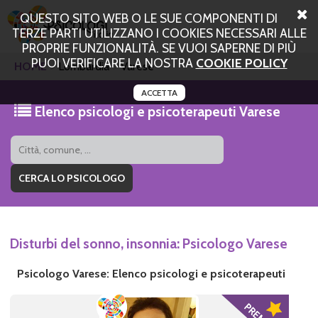
QUESTO SITO WEB O LE SUE COMPONENTI DI
TERZE PARTI UTILIZZANO I COOKIES NECESSARI ALLE
PROPRIE FUNZIONALITÀ. SE VUOI SAPERNE DI PIÙ
PUOI VERIFICARE LA NOSTRA
COOKIE POLICY
HOME
Lombardia
Varese
ACCETTA
Elenco psicologi e psicoterapeuti Varese
Disturbi del sonno, insonnia: Psicologo Varese
Psicologo Varese: Elenco psicologi e psicoterapeuti