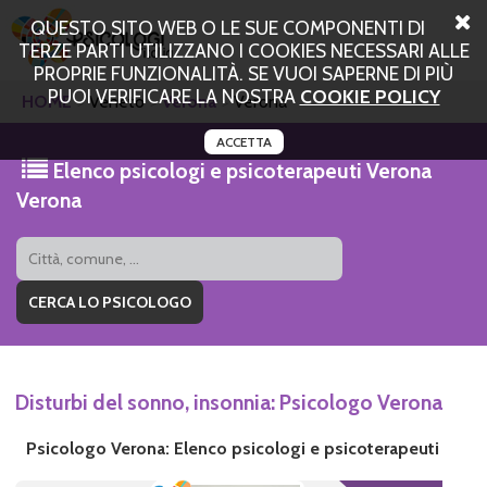
QUESTO SITO WEB O LE SUE COMPONENTI DI
TERZE PARTI UTILIZZANO I COOKIES NECESSARI ALLE
PROPRIE FUNZIONALITÀ. SE VUOI SAPERNE DI PIÙ
PUOI VERIFICARE LA NOSTRA
COOKIE POLICY
HOME
Veneto
Verona
Verona
ACCETTA
Elenco psicologi e psicoterapeuti Verona
Verona
Disturbi del sonno, insonnia: Psicologo Verona
Psicologo Verona: Elenco psicologi e psicoterapeuti