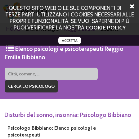
QUESTO SITO WEB O LE SUE COMPONENTI DI
TERZE PARTI UTILIZZANO I COOKIES NECESSARI ALLE
PROPRIE FUNZIONALITÀ. SE VUOI SAPERNE DI PIÙ
PUOI VERIFICARE LA NOSTRA
COOKIE POLICY
HOME
Emilia Romagna
Reggio Emilia
Bibbiano
ACCETTA
Elenco psicologi e psicoterapeuti Reggio
Emilia Bibbiano
Disturbi del sonno, insonnia: Psicologo Bibbiano
Psicologo Bibbiano: Elenco psicologi e
psicoterapeuti