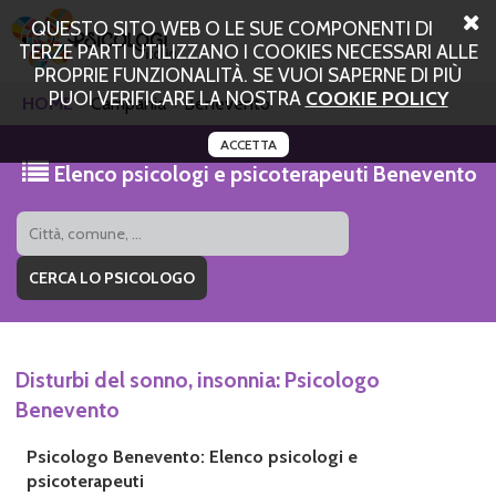
QUESTO SITO WEB O LE SUE COMPONENTI DI
TERZE PARTI UTILIZZANO I COOKIES NECESSARI ALLE
PROPRIE FUNZIONALITÀ. SE VUOI SAPERNE DI PIÙ
PUOI VERIFICARE LA NOSTRA
COOKIE POLICY
HOME
Campania
Benevento
ACCETTA
Elenco psicologi e psicoterapeuti Benevento
Disturbi del sonno, insonnia: Psicologo
Benevento
Psicologo Benevento: Elenco psicologi e
psicoterapeuti