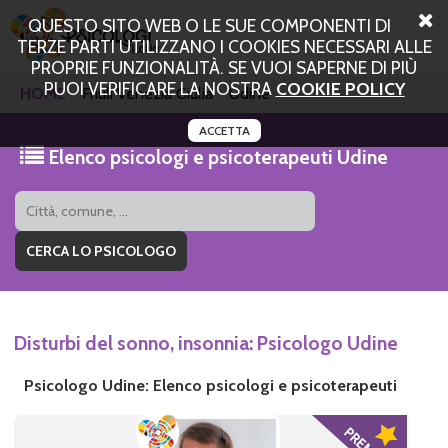
QUESTO SITO WEB O LE SUE COMPONENTI DI
TERZE PARTI UTILIZZANO I COOKIES NECESSARI ALLE
PROPRIE FUNZIONALITÀ. SE VUOI SAPERNE DI PIÙ
PUOI VERIFICARE LA NOSTRA
COOKIE POLICY
HOME
Friuli Venezia Giulia
Udine
ACCETTA
Elenco psicologi e psicoterapeuti Udine
Disturbi del sonno, insonnia: Psicologo Udine
Psicologo Udine: Elenco psicologi e psicoterapeuti