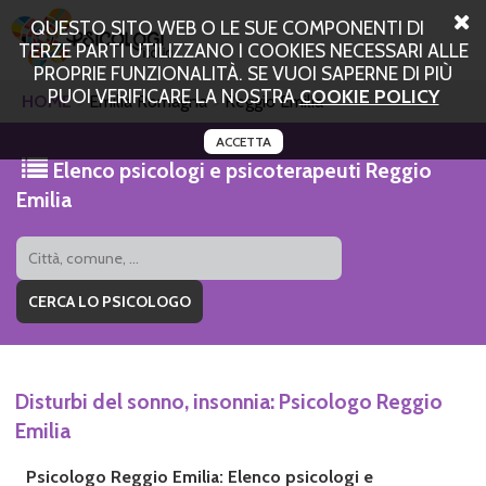
QUESTO SITO WEB O LE SUE COMPONENTI DI
TERZE PARTI UTILIZZANO I COOKIES NECESSARI ALLE
PROPRIE FUNZIONALITÀ. SE VUOI SAPERNE DI PIÙ
PUOI VERIFICARE LA NOSTRA
COOKIE POLICY
HOME
Emilia Romagna
Reggio Emilia
ACCETTA
Elenco psicologi e psicoterapeuti Reggio
Emilia
Disturbi del sonno, insonnia: Psicologo Reggio
Emilia
Psicologo Reggio Emilia: Elenco psicologi e