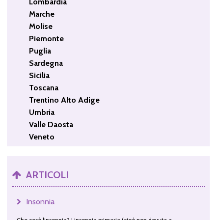
Lombardia
Marche
Molise
Piemonte
Puglia
Sardegna
Sicilia
Toscana
Trentino Alto Adige
Umbria
Valle Daosta
Veneto
ARTICOLI
Insonnia
Che cosè linsonnia? Linsonnia primaria (cioè non dovuta a