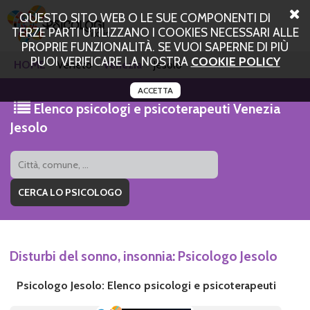
QUESTO SITO WEB O LE SUE COMPONENTI DI
TERZE PARTI UTILIZZANO I COOKIES NECESSARI ALLE
PROPRIE FUNZIONALITÀ. SE VUOI SAPERNE DI PIÙ
PUOI VERIFICARE LA NOSTRA
COOKIE POLICY
HOME
Veneto
Venezia
Jesolo
ACCETTA
Elenco psicologi e psicoterapeuti Venezia
Jesolo
Disturbi del sonno, insonnia: Psicologo Jesolo
Psicologo Jesolo: Elenco psicologi e psicoterapeuti