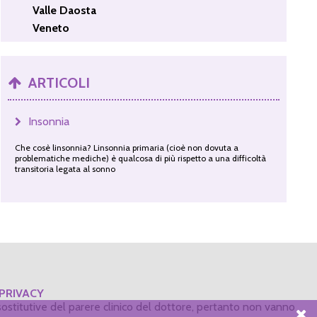
Valle Daosta
Veneto
ARTICOLI
Insonnia
Che cosè linsonnia? Linsonnia primaria (cioè non dovuta a
problematiche mediche) è qualcosa di più rispetto a una difficoltà
transitoria legata al sonno
PRIVACY
ostitutive del parere clinico del dottore, pertanto non vanno