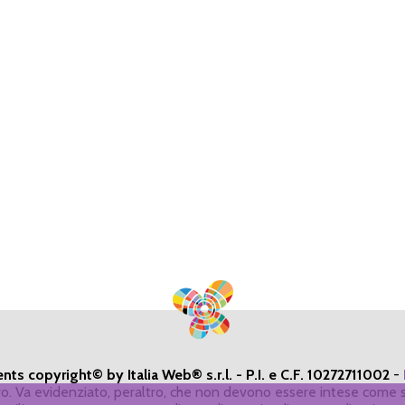
ents copyright© by Italia Web® s.r.l. - P.I. e C.F. 10272711002
-
ivo. Va evidenziato, peraltro, che non devono essere intese come s