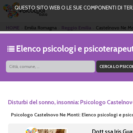
QUESTO SITO WEB O LE SUE COMPONENTI DI TERZE
HOME
Emilia Romagna
Reggio Emilia
Castelnovo Ne Mo
Elenco psicologi e psicoterapeu
Disturbi del sonno, insonnia: Psicologo Castelno
Psicologo Castelnovo Ne Monti: Elenco psicologi e psic
Dott.ssa Iris Gua