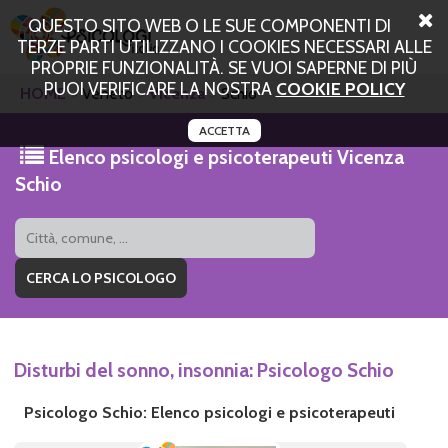
QUESTO SITO WEB O LE SUE COMPONENTI DI
TERZE PARTI UTILIZZANO I COOKIES NECESSARI ALLE
PROPRIE FUNZIONALITÀ. SE VUOI SAPERNE DI PIÙ
PUOI VERIFICARE LA NOSTRA
COOKIE POLICY
HOME
Veneto
Vicenza
Schio
ACCETTA
Elenco psicologi e psicoterapeuti Vicenza
Schio
Disturbi del sonno, insonnia: Psicologo Schio
Psicologo Schio: Elenco psicologi e psicoterapeuti