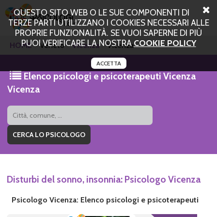
QUESTO SITO WEB O LE SUE COMPONENTI DI
TERZE PARTI UTILIZZANO I COOKIES NECESSARI ALLE
PROPRIE FUNZIONALITÀ. SE VUOI SAPERNE DI PIÙ
PUOI VERIFICARE LA NOSTRA
COOKIE POLICY
HOME
Veneto
Vicenza
Vicenza
ACCETTA
Elenco psicologi e psicoterapeuti Vicenza
Vicenza
Disturbi del sonno, insonnia: Psicologo Vicenza
Psicologo Vicenza: Elenco psicologi e psicoterapeuti