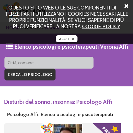
QUESTO SITO WEB O LE SUE COMPONENTI DI
TERZE PARTI UTILIZZANO I COOKIES NECESSARI ALLE
PROPRIE FUNZIONALITÀ. SE VUOI SAPERNE DI PIÙ
PUOI VERIFICARE LA NOSTRA
COOKIE POLICY
HOME
Veneto
Verona
Affi
ACCETTA
Elenco psicologi e psicoterapeuti Verona Affi
Disturbi del sonno, insonnia: Psicologo Affi
Psicologo Affi: Elenco psicologi e psicoterapeuti