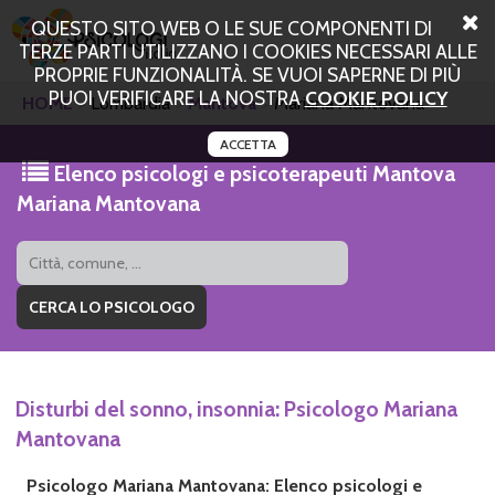
QUESTO SITO WEB O LE SUE COMPONENTI DI
TERZE PARTI UTILIZZANO I COOKIES NECESSARI ALLE
PROPRIE FUNZIONALITÀ. SE VUOI SAPERNE DI PIÙ
PUOI VERIFICARE LA NOSTRA
COOKIE POLICY
HOME
Lombardia
Mantova
Mariana Mantovana
ACCETTA
Elenco psicologi e psicoterapeuti Mantova
Mariana Mantovana
Disturbi del sonno, insonnia: Psicologo Mariana
Mantovana
Psicologo Mariana Mantovana: Elenco psicologi e