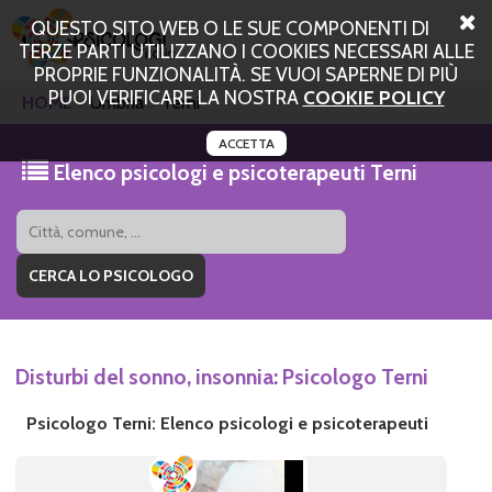
QUESTO SITO WEB O LE SUE COMPONENTI DI
TERZE PARTI UTILIZZANO I COOKIES NECESSARI ALLE
PROPRIE FUNZIONALITÀ. SE VUOI SAPERNE DI PIÙ
PUOI VERIFICARE LA NOSTRA
COOKIE POLICY
HOME
Umbria
Terni
ACCETTA
Elenco psicologi e psicoterapeuti Terni
Disturbi del sonno, insonnia: Psicologo Terni
Psicologo Terni: Elenco psicologi e psicoterapeuti