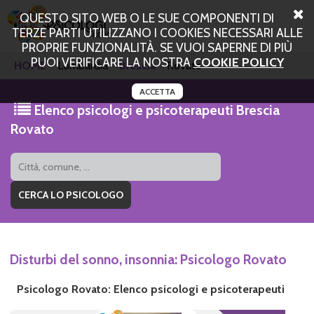
QUESTO SITO WEB O LE SUE COMPONENTI DI
TERZE PARTI UTILIZZANO I COOKIES NECESSARI ALLE
PROPRIE FUNZIONALITÀ. SE VUOI SAPERNE DI PIÙ
PUOI VERIFICARE LA NOSTRA
COOKIE POLICY
HOME
Lombardia
Brescia
Rovato
ACCETTA
Elenco psicologi e psicoterapeuti Brescia
Rovato
Disturbi del sonno, insonnia: Psicologo Rovato
Psicologo Rovato: Elenco psicologi e psicoterapeuti