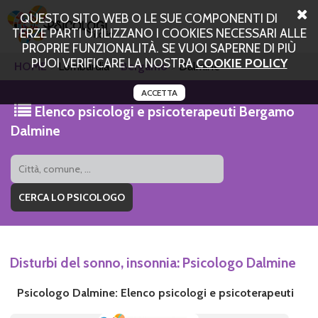
QUESTO SITO WEB O LE SUE COMPONENTI DI
TERZE PARTI UTILIZZANO I COOKIES NECESSARI ALLE
PROPRIE FUNZIONALITÀ. SE VUOI SAPERNE DI PIÙ
PUOI VERIFICARE LA NOSTRA
COOKIE POLICY
HOME
Lombardia
Bergamo
Dalmine
ACCETTA
Elenco psicologi e psicoterapeuti Bergamo
Dalmine
Disturbi del sonno, insonnia: Psicologo Dalmine
Psicologo Dalmine: Elenco psicologi e psicoterapeuti