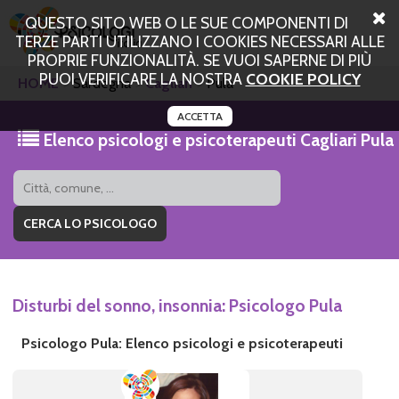
QUESTO SITO WEB O LE SUE COMPONENTI DI
TERZE PARTI UTILIZZANO I COOKIES NECESSARI ALLE
PROPRIE FUNZIONALITÀ. SE VUOI SAPERNE DI PIÙ
PUOI VERIFICARE LA NOSTRA
COOKIE POLICY
HOME
Sardegna
Cagliari
Pula
ACCETTA
Elenco psicologi e psicoterapeuti Cagliari Pula
Disturbi del sonno, insonnia: Psicologo Pula
Psicologo Pula: Elenco psicologi e psicoterapeuti