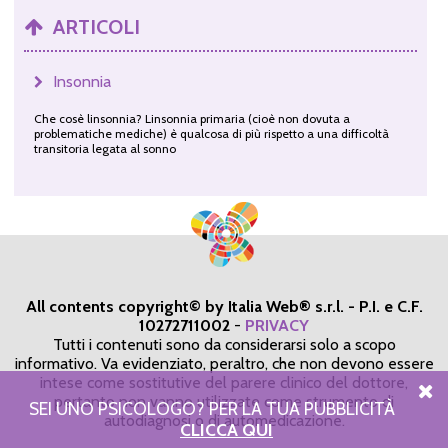
ARTICOLI
Insonnia
Che cosè linsonnia? Linsonnia primaria (cioè non dovuta a
problematiche mediche) è qualcosa di più rispetto a una difficoltà
transitoria legata al sonno
All contents copyright© by Italia Web® s.r.l. - P.I. e C.F.
10272711002
-
PRIVACY
Tutti i contenuti sono da considerarsi solo a scopo
informativo. Va evidenziato, peraltro, che non devono essere
intese come sostitutive del parere clinico del dottore,
pertanto non vanno utilizzate come strumento di
SEI UNO PSICOLOGO? PER LA TUA PUBBLICITÀ
autodiagnosi o di automedicazione.
CLICCA QUI