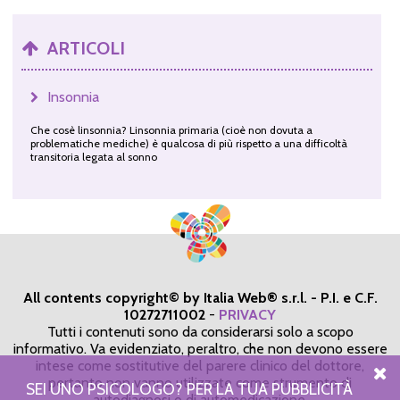
ARTICOLI
Insonnia
Che cosè linsonnia? Linsonnia primaria (cioè non dovuta a
problematiche mediche) è qualcosa di più rispetto a una difficoltà
transitoria legata al sonno
All contents copyright© by Italia Web® s.r.l. - P.I. e C.F.
10272711002
-
PRIVACY
Tutti i contenuti sono da considerarsi solo a scopo
informativo. Va evidenziato, peraltro, che non devono essere
intese come sostitutive del parere clinico del dottore,
pertanto non vanno utilizzate come strumento di
SEI UNO PSICOLOGO? PER LA TUA PUBBLICITÀ
autodiagnosi o di automedicazione.