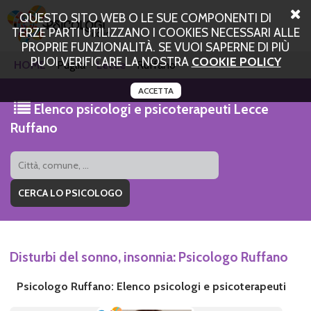
QUESTO SITO WEB O LE SUE COMPONENTI DI
TERZE PARTI UTILIZZANO I COOKIES NECESSARI ALLE
PROPRIE FUNZIONALITÀ. SE VUOI SAPERNE DI PIÙ
PUOI VERIFICARE LA NOSTRA
COOKIE POLICY
HOME
Puglia
Lecce
Ruffano
ACCETTA
Elenco psicologi e psicoterapeuti Lecce
Ruffano
Disturbi del sonno, insonnia: Psicologo Ruffano
Psicologo Ruffano: Elenco psicologi e psicoterapeuti