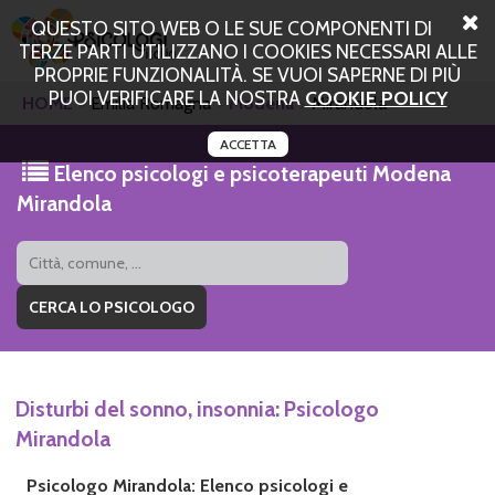
QUESTO SITO WEB O LE SUE COMPONENTI DI
TERZE PARTI UTILIZZANO I COOKIES NECESSARI ALLE
PROPRIE FUNZIONALITÀ. SE VUOI SAPERNE DI PIÙ
PUOI VERIFICARE LA NOSTRA
COOKIE POLICY
HOME
Emilia Romagna
Modena
Mirandola
ACCETTA
Elenco psicologi e psicoterapeuti Modena
Mirandola
Disturbi del sonno, insonnia: Psicologo
Mirandola
Psicologo Mirandola: Elenco psicologi e