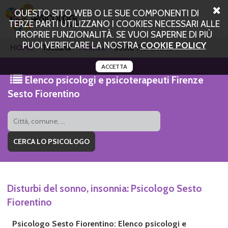
QUESTO SITO WEB O LE SUE COMPONENTI DI
TERZE PARTI UTILIZZANO I COOKIES NECESSARI ALLE
PROPRIE FUNZIONALITÀ. SE VUOI SAPERNE DI PIÙ
PUOI VERIFICARE LA NOSTRA
COOKIE POLICY
HOME
Toscana
Firenze
Sesto Fiorentino
ACCETTA
Elenco psicologi e psicoterapeuti Firenze
Sesto Fiorentino
Disturbi del sonno, insonnia: Psicologo Sesto
Fiorentino
Psicologo Sesto Fiorentino: Elenco psicologi e