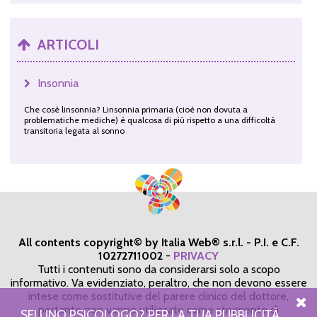
ARTICOLI
Insonnia
Che cosè linsonnia? Linsonnia primaria (cioè non dovuta a
problematiche mediche) è qualcosa di più rispetto a una difficoltà
transitoria legata al sonno
All contents copyright© by Italia Web® s.r.l. - P.I. e C.F.
10272711002
-
PRIVACY
Tutti i contenuti sono da considerarsi solo a scopo
informativo. Va evidenziato, peraltro, che non devono essere
intese come sostitutive del parere clinico del dottore,
pertanto non vanno utilizzate come strumento di
SEI UNO PSICOLOGO? PER LA TUA PUBBLICITÀ