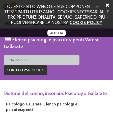
QUESTO SITO WEB O LE SUE COMPONENTI DI
TERZE PARTI UTILIZZANO I COOKIES NECESSARI ALLE
PROPRIE FUNZIONALITÀ. SE VUOI SAPERNE DI PIÙ
PUOI VERIFICARE LA NOSTRA
COOKIE POLICY
HOME
Lombardia
Varese
Gallarate
ACCETTA
Elenco psicologi e psicoterapeuti Varese
Gallarate
Disturbi del sonno, insonnia: Psicologo Gallarate
Psicologo Gallarate: Elenco psicologi e
psicoterapeuti