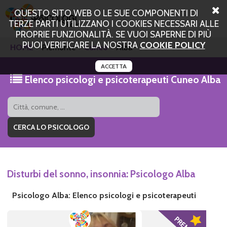
QUESTO SITO WEB O LE SUE COMPONENTI DI
TERZE PARTI UTILIZZANO I COOKIES NECESSARI ALLE
PROPRIE FUNZIONALITÀ. SE VUOI SAPERNE DI PIÙ
PUOI VERIFICARE LA NOSTRA
COOKIE POLICY
HOME
Piemonte
Cuneo
Alba
ACCETTA
Elenco psicologi e psicoterapeuti Cuneo Alba
Disturbi del sonno, insonnia: Psicologo Alba
Psicologo Alba: Elenco psicologi e psicoterapeuti