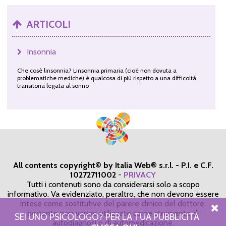
ARTICOLI
Insonnia
Che cosè linsonnia? Linsonnia primaria (cioè non dovuta a
problematiche mediche) è qualcosa di più rispetto a una difficoltà
transitoria legata al sonno
All contents copyright© by Italia Web® s.r.l. - P.I. e C.F.
10272711002
-
PRIVACY
Tutti i contenuti sono da considerarsi solo a scopo
informativo. Va evidenziato, peraltro, che non devono essere
intese come sostitutive del parere clinico del dottore,
pertanto non vanno utilizzate come strumento di
SEI UNO PSICOLOGO? PER LA TUA PUBBLICITÀ
autodiagnosi o di automedicazione.