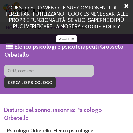
QUESTO SITO WEB O LE SUE COMPONENTI DI
TERZE PARTI UTILIZZANO I COOKIES NECESSARI ALLE
PROPRIE FUNZIONALITÀ. SE VUOI SAPERNE DI PIÙ
PUOI VERIFICARE LA NOSTRA
COOKIE POLICY
HOME
Toscana
Grosseto
Orbetello
ACCETTA
Elenco psicologi e psicoterapeuti Grosseto
Orbetello
Disturbi del sonno, insonnia: Psicologo
Orbetello
Psicologo Orbetello: Elenco psicologi e