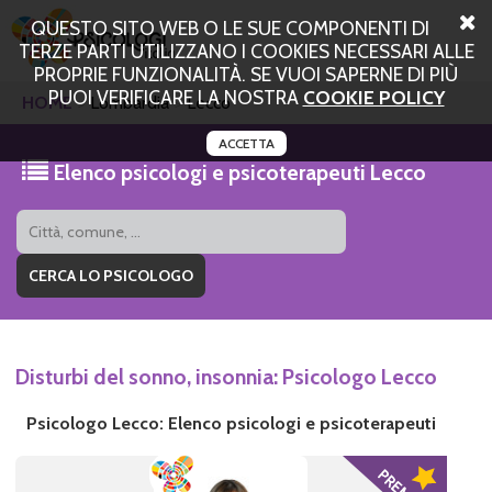
QUESTO SITO WEB O LE SUE COMPONENTI DI
TERZE PARTI UTILIZZANO I COOKIES NECESSARI ALLE
PROPRIE FUNZIONALITÀ. SE VUOI SAPERNE DI PIÙ
PUOI VERIFICARE LA NOSTRA
COOKIE POLICY
HOME
Lombardia
Lecco
ACCETTA
Elenco psicologi e psicoterapeuti Lecco
Disturbi del sonno, insonnia: Psicologo Lecco
Psicologo Lecco: Elenco psicologi e psicoterapeuti