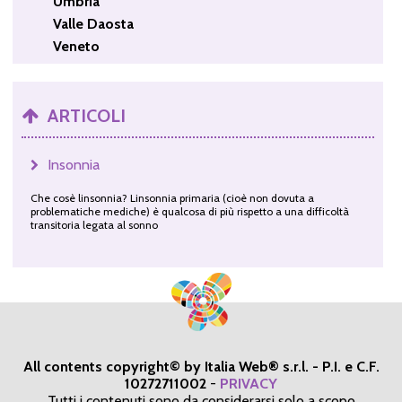
Umbria
Valle Daosta
Veneto
ARTICOLI
Insonnia
Che cosè linsonnia? Linsonnia primaria (cioè non dovuta a
problematiche mediche) è qualcosa di più rispetto a una difficoltà
transitoria legata al sonno
All contents copyright© by Italia Web® s.r.l. - P.I. e C.F.
10272711002
-
PRIVACY
Tutti i contenuti sono da considerarsi solo a scopo