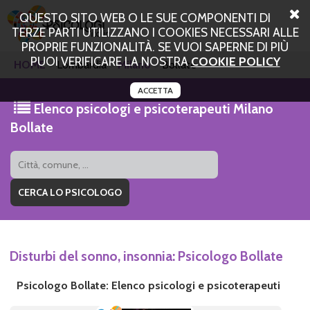
QUESTO SITO WEB O LE SUE COMPONENTI DI
TERZE PARTI UTILIZZANO I COOKIES NECESSARI ALLE
PROPRIE FUNZIONALITÀ. SE VUOI SAPERNE DI PIÙ
PUOI VERIFICARE LA NOSTRA
COOKIE POLICY
HOME
Lombardia
Milano
Bollate
ACCETTA
Elenco psicologi e psicoterapeuti Milano
Bollate
Disturbi del sonno, insonnia: Psicologo Bollate
Psicologo Bollate: Elenco psicologi e psicoterapeuti