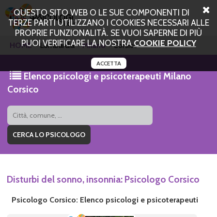
QUESTO SITO WEB O LE SUE COMPONENTI DI
TERZE PARTI UTILIZZANO I COOKIES NECESSARI ALLE
PROPRIE FUNZIONALITÀ. SE VUOI SAPERNE DI PIÙ
PUOI VERIFICARE LA NOSTRA
COOKIE POLICY
HOME
Lombardia
Milano
Corsico
ACCETTA
Elenco psicologi e psicoterapeuti Milano
Corsico
Disturbi del sonno, insonnia: Psicologo Corsico
Psicologo Corsico: Elenco psicologi e psicoterapeuti