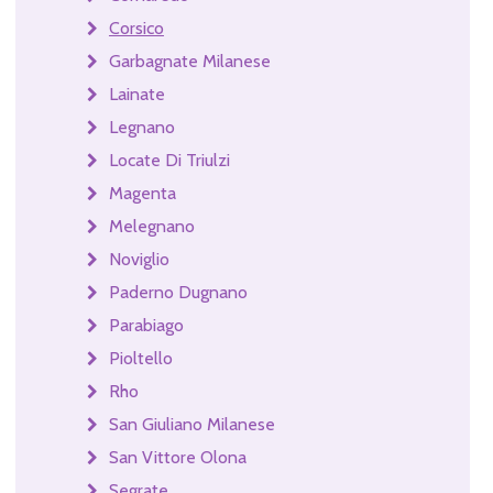
Corsico
Garbagnate Milanese
Lainate
Legnano
Locate Di Triulzi
Magenta
Melegnano
Noviglio
Paderno Dugnano
Parabiago
Pioltello
Rho
San Giuliano Milanese
San Vittore Olona
Segrate