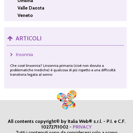
Umbria
Valle Daosta
Veneto
ARTICOLI
Insonnia
Che cosè linsonnia? Linsonnia primaria (cioè non dovuta a
problematiche mediche) è qualcosa di più rispetto a una difficoltà
transitoria legata al sonno
All contents copyright© by Italia Web® s.r.l. - P.I. e C.F.
10272711002
-
PRIVACY
Tutti i contenuti sono da considerarsi solo a scopo