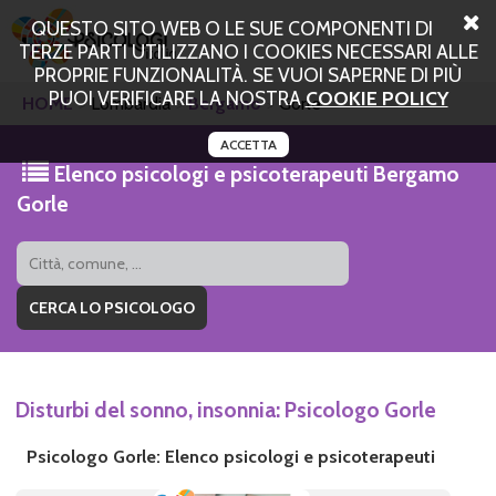
QUESTO SITO WEB O LE SUE COMPONENTI DI
TERZE PARTI UTILIZZANO I COOKIES NECESSARI ALLE
PROPRIE FUNZIONALITÀ. SE VUOI SAPERNE DI PIÙ
PUOI VERIFICARE LA NOSTRA
COOKIE POLICY
HOME
Lombardia
Bergamo
Gorle
ACCETTA
Elenco psicologi e psicoterapeuti Bergamo
Gorle
Disturbi del sonno, insonnia: Psicologo Gorle
Psicologo Gorle: Elenco psicologi e psicoterapeuti