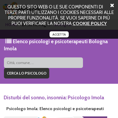
QUESTO SITO WEB O LE SUE COMPONENTI DI
TERZE PARTI UTILIZZANO I COOKIES NECESSARI ALLE
PROPRIE FUNZIONALITÀ. SE VUOI SAPERNE DI PIÙ
PUOI VERIFICARE LA NOSTRA
COOKIE POLICY
HOME
Emilia Romagna
Bologna
Imola
ACCETTA
Elenco psicologi e psicoterapeuti Bologna
Imola
Disturbi del sonno, insonnia: Psicologo Imola
Psicologo Imola: Elenco psicologi e psicoterapeuti