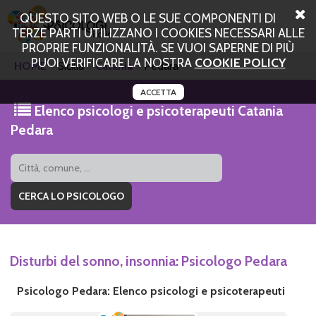
QUESTO SITO WEB O LE SUE COMPONENTI DI
TERZE PARTI UTILIZZANO I COOKIES NECESSARI ALLE
PROPRIE FUNZIONALITÀ. SE VUOI SAPERNE DI PIÙ
PUOI VERIFICARE LA NOSTRA
COOKIE POLICY
HOME
Sicilia
Catania
Pedara
ACCETTA
Elenco psicologi e psicoterapeuti Catania
Pedara
Disturbi del sonno, insonnia: Psicologo Pedara
Psicologo Pedara: Elenco psicologi e psicoterapeuti