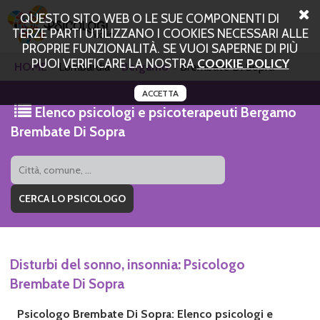
QUESTO SITO WEB O LE SUE COMPONENTI DI
TERZE PARTI UTILIZZANO I COOKIES NECESSARI ALLE
PROPRIE FUNZIONALITÀ. SE VUOI SAPERNE DI PIÙ
PUOI VERIFICARE LA NOSTRA
COOKIE POLICY
HOME
Lombardia
Bergamo
Brembate Di Sopra
ACCETTA
Elenco psicologi e psicoterapeuti Bergamo
Brembate Di Sopra
Disturbi del sonno, insonnia: Psicologo
Brembate Di Sopra
Psicologo Brembate Di Sopra: Elenco psicologi e