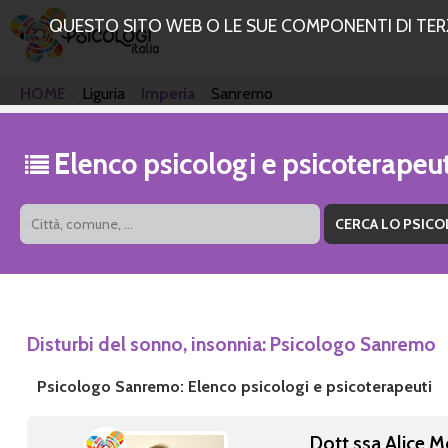
QUESTO SITO WEB O LE SUE COMPONENTI DI TERZE
HOME
Liguria
Imperia
Sanremo
Elenco psicologi e psicoterape
Disturbi del sonno, insonnia: Psicologo Sanremo
Psicologo Sanremo: Elenco psicologi e psicoterapeuti
Dott.ssa Alice M