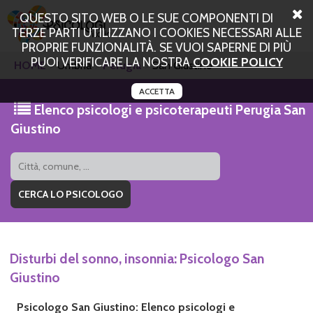
QUESTO SITO WEB O LE SUE COMPONENTI DI
TERZE PARTI UTILIZZANO I COOKIES NECESSARI ALLE
PROPRIE FUNZIONALITÀ. SE VUOI SAPERNE DI PIÙ
PUOI VERIFICARE LA NOSTRA
COOKIE POLICY
HOME
Umbria
Perugia
San Giustino
ACCETTA
Elenco psicologi e psicoterapeuti Perugia San
Giustino
Disturbi del sonno, insonnia: Psicologo San
Giustino
Psicologo San Giustino: Elenco psicologi e