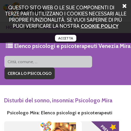
QUESTO SITO WEB O LE SUE COMPONENTI DI
TERZE PARTI UTILIZZANO I COOKIES NECESSARI ALLE
PROPRIE FUNZIONALITÀ. SE VUOI SAPERNE DI PIÙ
PUOI VERIFICARE LA NOSTRA
COOKIE POLICY
HOME
Veneto
Venezia
Mira
ACCETTA
Elenco psicologi e psicoterapeuti Venezia Mira
Disturbi del sonno, insonnia: Psicologo Mira
Psicologo Mira: Elenco psicologi e psicoterapeuti