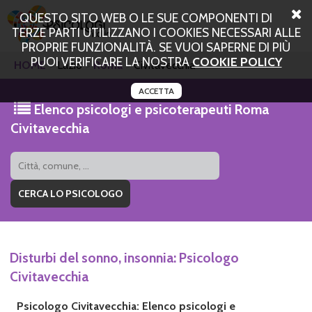
QUESTO SITO WEB O LE SUE COMPONENTI DI
TERZE PARTI UTILIZZANO I COOKIES NECESSARI ALLE
PROPRIE FUNZIONALITÀ. SE VUOI SAPERNE DI PIÙ
PUOI VERIFICARE LA NOSTRA
COOKIE POLICY
HOME
Lazio
Roma
Civitavecchia
ACCETTA
Elenco psicologi e psicoterapeuti Roma
Civitavecchia
Disturbi del sonno, insonnia: Psicologo
Civitavecchia
Psicologo Civitavecchia: Elenco psicologi e