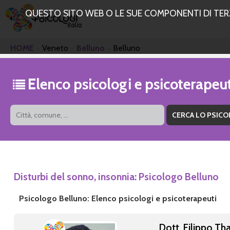
QUESTO SITO WEB O LE SUE COMPONENTI DI TERZE
HOME
Veneto
Belluno
Belluno
Elenco psicologi e psicoterapeu
Disturbi del sonno, insonnia: Psicologo Belluno
Psicologo Belluno: Elenco psicologi e psicoterapeuti
Dott. Filippo Th