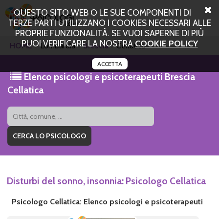
QUESTO SITO WEB O LE SUE COMPONENTI DI
TERZE PARTI UTILIZZANO I COOKIES NECESSARI ALLE
PROPRIE FUNZIONALITÀ. SE VUOI SAPERNE DI PIÙ
PUOI VERIFICARE LA NOSTRA
COOKIE POLICY
HOME
Lombardia
Brescia
Cellatica
ACCETTA
Elenco psicologi e psicoterapeuti Brescia
Cellatica
Disturbi del sonno, insonnia: Psicologo Cellatica
Psicologo Cellatica: Elenco psicologi e psicoterapeuti