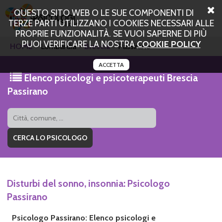
QUESTO SITO WEB O LE SUE COMPONENTI DI
TERZE PARTI UTILIZZANO I COOKIES NECESSARI ALLE
PROPRIE FUNZIONALITÀ. SE VUOI SAPERNE DI PIÙ
PUOI VERIFICARE LA NOSTRA
COOKIE POLICY
HOME
Lombardia
Brescia
Passirano
ACCETTA
Elenco psicologi e psicoterapeuti Brescia
Passirano
Disturbi del sonno, insonnia: Psicologo
Passirano
Psicologo Passirano: Elenco psicologi e