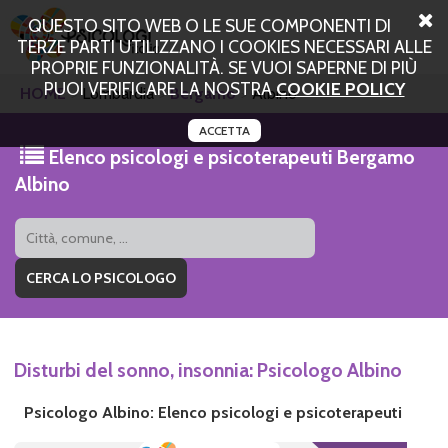
QUESTO SITO WEB O LE SUE COMPONENTI DI
TERZE PARTI UTILIZZANO I COOKIES NECESSARI ALLE
PROPRIE FUNZIONALITÀ. SE VUOI SAPERNE DI PIÙ
PUOI VERIFICARE LA NOSTRA
COOKIE POLICY
HOME
Lombardia
Bergamo
Albino
ACCETTA
Elenco psicologi e psicoterapeuti Bergamo
Albino
Disturbi del sonno, insonnia: Psicologo Albino
Psicologo Albino: Elenco psicologi e psicoterapeuti