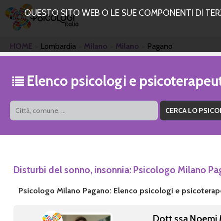
QUESTO SITO WEB O LE SUE COMPONENTI DI TERZE
HOME
Lombardia
Milano
Milano
Pagano
Elenco psicologi e psicoterape
Disturbi del sonno, insonnia: Psicologo Milano P
Psicologo Milano Pagano: Elenco psicologi e psicoterap
Dott.ssa Noemi