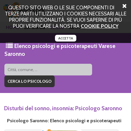
QUESTO SITO WEB O LE SUE COMPONENTI DI
TERZE PARTI UTILIZZANO I COOKIES NECESSARI ALLE
PROPRIE FUNZIONALITÀ. SE VUOI SAPERNE DI PIÙ
PUOI VERIFICARE LA NOSTRA
COOKIE POLICY
HOME
Lombardia
Varese
Saronno
ACCETTA
Elenco psicologi e psicoterapeuti Varese
Saronno
Disturbi del sonno, insonnia: Psicologo Saronno
Psicologo Saronno: Elenco psicologi e psicoterapeuti