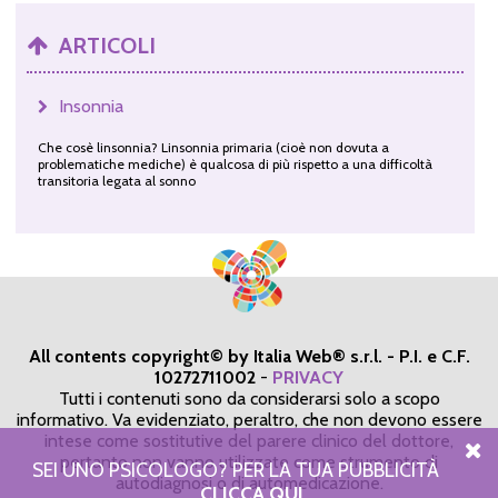
ARTICOLI
Insonnia
Che cosè linsonnia? Linsonnia primaria (cioè non dovuta a
problematiche mediche) è qualcosa di più rispetto a una difficoltà
transitoria legata al sonno
All contents copyright© by Italia Web® s.r.l. - P.I. e C.F.
10272711002
-
PRIVACY
Tutti i contenuti sono da considerarsi solo a scopo
informativo. Va evidenziato, peraltro, che non devono essere
intese come sostitutive del parere clinico del dottore,
pertanto non vanno utilizzate come strumento di
SEI UNO PSICOLOGO? PER LA TUA PUBBLICITÀ
autodiagnosi o di automedicazione.
CLICCA QUI